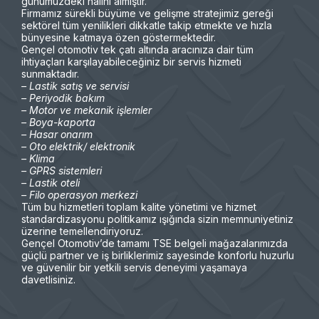
günümüzdeki halini almıştır.
Firmamız sürekli büyüme ve gelişme stratejimiz gereği
sektörel tüm yenilikleri dikkatle takip etmekte ve hızla
bünyesine katmaya özen göstermektedir.
Gençel otomotiv tek çatı altında aracınıza dair tüm
ihtiyaçları karşılayabileceğiniz bir servis hizmeti
sunmaktadır.
– Lastik satış ve servisi
– Periyodik bakım
– Motor ve mekanik işlemler
– Boya-kaporta
– Hasar onarım
– Oto elektrik/ elektronik
– Klima
– GPRS sistemleri
– Lastik oteli
– Filo operasyon merkezi
Tüm bu hizmetleri toplam kalite yönetimi ve hizmet
standardizasyonu politikamız ışığında sizin memnuniyetiniz
üzerine temellendiriyoruz.
Gençel Otomotiv’de tamamı TSE belgeli mağazalarımızda
güçlü partner ve iş birliklerimiz sayesinde konforlu huzurlu
ve güvenilir bir yetkili servis deneyimi yaşamaya
davetlisiniz.