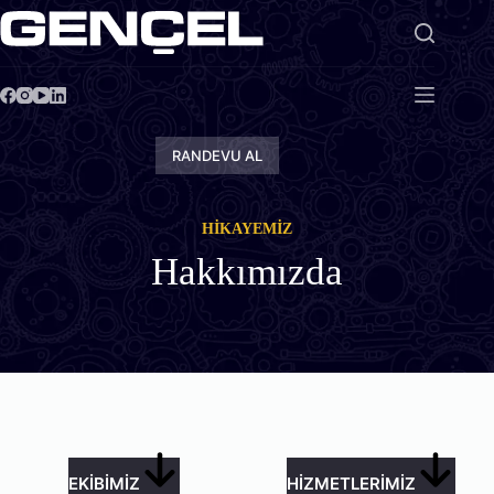
Skip
to
content
RANDEVU AL
HİKAYEMİZ
Hakkımızda
EKİBİMİZ
HİZMETLERİMİZ