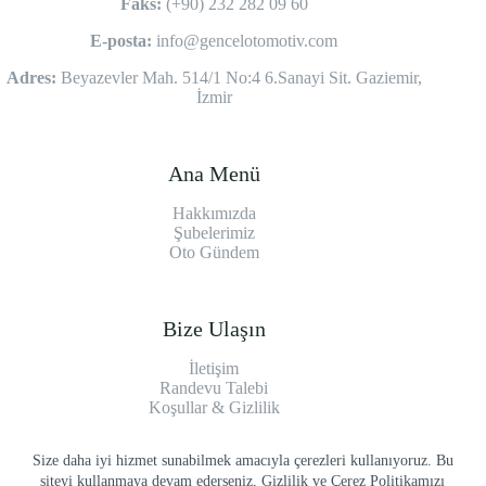
Faks:
(+90) 232 282 09 60
E-posta:
info@gencelotomotiv.com
Adres:
Beyazevler Mah. 514/1 No:4 6.Sanayi Sit. Gaziemir,
İzmir
Ana Menü
Hakkımızda
Şubelerimiz
Oto Gündem
Bize Ulaşın
İletişim
Randevu Talebi
Koşullar & Gizlilik
Size daha iyi hizmet sunabilmek amacıyla çerezleri kullanıyoruz. Bu
Copyright © 2026 Gençel Otomotiv - Lena Bilgi Teknolojileri
siteyi kullanmaya devam ederseniz, Gizlilik ve Çerez Politikamızı