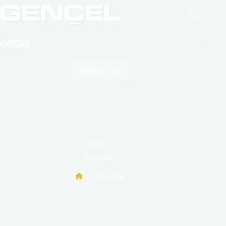
Skip
to
content
RANDEVU AL
ETIKET
oto lastik
oto lastik
Home